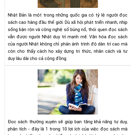
ngư
Nhậ
Nhật Bản là một trong những quốc gia có tỷ lệ người đọc
–
sách cao hàng đầu thế giới. Dù xã hội phát triển nhanh, nhịp
Nề
sống bận rộn và công nghệ số bùng nổ, thói quen đọc sách
tản
vẫn được người Nhật duy trì mạnh mẽ. Văn hóa đọc sách
tri
thứ
của người Nhật không chỉ phản ánh trình độ dân trí cao mà
tạo
còn cho thấy cách họ xây dựng tri thức, nhân cách và tư
nên
duy lâu dài cho cả cộng đồng.
xã
hội
Đọ
bền
sác
vữn
thư
xuy
sẽ
giú
bạn
tăn
Đọc sách thường xuyên sẽ giúp bạn tăng khả năng tư duy,
khả
phân tích - đây là 1 trong 10 lợi ích của việc đọc sách mà
năn