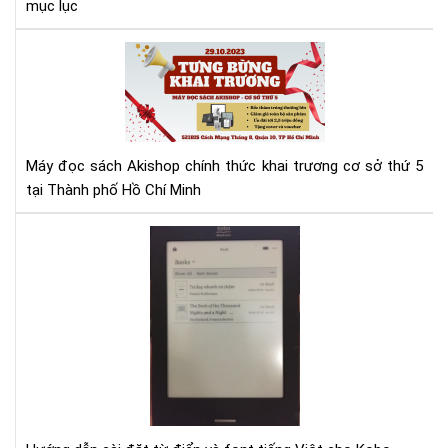
mục lục
Má
đọ
sác
Aki
tưn
bừ
Máy đọc sách Akishop chính thức khai trương cơ sở thứ 5
kha
tại Thành phố Hồ Chí Minh
trư
cơ
Hư
sở
dẫn
thứ
cài
5
đặt
từ
điể
và
fon
tiế
Việ