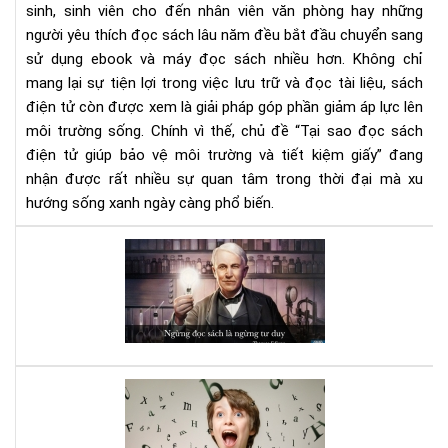
sinh, sinh viên cho đến nhân viên văn phòng hay những
môi
người yêu thích đọc sách lâu năm đều bắt đầu chuyển sang
trư
và
sử dụng ebook và máy đọc sách nhiều hơn. Không chỉ
tiết
mang lại sự tiện lợi trong việc lưu trữ và đọc tài liệu, sách
kiệ
điện tử còn được xem là giải pháp góp phần giảm áp lực lên
giấ
môi trường sống. Chính vì thế, chủ đề “Tại sao đọc sách
điện tử giúp bảo vệ môi trường và tiết kiệm giấy” đang
nhận được rất nhiều sự quan tâm trong thời đại mà xu
hướng sống xanh ngày càng phổ biến.
Đọ
sác
đi,
và
bạn
sẽ
bất
Luy
ng
bộ
vì
não
nh