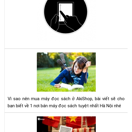
đổi
độ
sán
má
đọ
sác
Ko
với
Com
Vì
sao
nên
mu
má
đọ
sác
Vì sao nên mua máy đọc sách ở AkiShop, bài viết sẽ cho
ở
bạn biết về 1 nơi bán máy đọc sách tuyệt nhất Hà Nội nhé
Aki
Lợi
ích