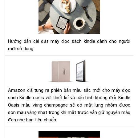
HƯ
DẪ
CÀI
ĐẶ
MÁ
ĐỌ
Hướng dẫn cài đặt máy đọc sách kindle dành cho người
SÁ
mới sử dụng
KIN
Đá
giá
má
đọ
sác
Amazon đã tung ra phiên bản màu sắc mới cho máy đọc
Kin
sách Kindle oasis với thiết kế và cấu hình không đổi. Kindle
Oas
Oasis màu vàng champagne sẽ có mặt lưng nhôm được
phi
sơn màu vàng nhạt trong khi mặt trước vẫn giữ nguyên màu
bản
đen như bản tiêu chuẩn.
mà
vàn
Hư
ch