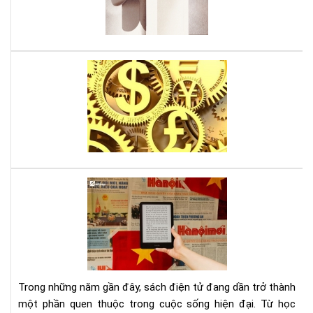
của
Da
Ari
Lời
thú
tội
của
mộ
sát
thủ
kin
Tại
tế,
sao
sác
đọ
gối
sác
đầ
điệ
cho
tử
ngư
giú
mê
Trong những năm gần đây, sách điện tử đang dần trở thành
bảo
thờ
một phần quen thuộc trong cuộc sống hiện đại. Từ học
vệ
sự