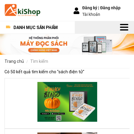
Đăng ký |
Đăng nhập
Tài khoản
DANH MỤC SẢN PHẨM
trang chủ
tìm kiếm
Có 50 kết quả tìm kiếm cho "
sách điện tử
"
Kế
Ho
Bí
Ng
–
Khi
Mộ
Qu