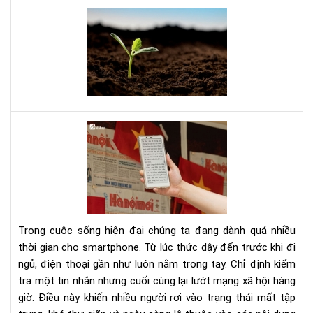
thà
Bạn
cô
tuổ
tee
đây
là
sác
của
bạn
Dig
Det
Cá
cai
ngh
sma
bằn
Trong cuộc sống hiện đại chúng ta đang dành quá nhiều
má
thời gian cho smartphone. Từ lúc thức dậy đến trước khi đi
đọ
ngủ, điện thoại gần như luôn nằm trong tay. Chỉ định kiểm
sác
tra một tin nhắn nhưng cuối cùng lại lướt mạng xã hội hàng
giờ. Điều này khiến nhiều người rơi vào trạng thái mất tập