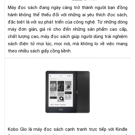
cho
Máy đọc sách đang ngày càng trở thành người bạn đồng
ngư
hành không thể thiếu đối với những ai yêu thích đọc sách,
yêu
đặc biệt là với sự phát triển của công nghệ. Từ những dòng
đọ
máy đơn giản, giá rẻ cho đến những sản phẩm cao cấp,
sác
chất lượng cao, máy đọc sách giúp người dùng trải nghiệm
sách điện tử mọi lúc, mọi nơi, mà không lo về việc mang
theo nhiều sách giấy cồng kềnh.
Đá
giá
ko
glo
và
kin
pap
Kobo Glo là máy đọc sách cạnh tranh trực tiếp với Kindle