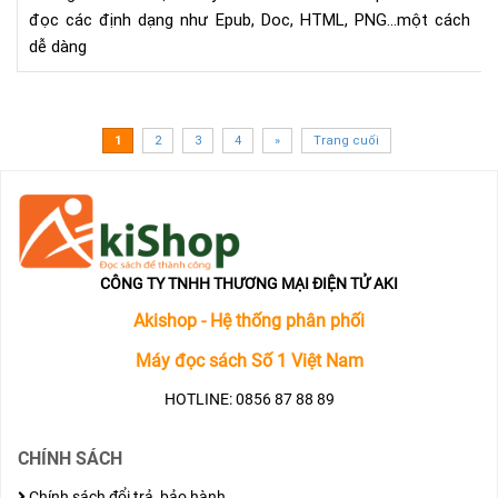
đọc các định dạng như Epub, Doc, HTML, PNG...một cách
Kin
dễ dàng
bằn
Ema
1
2
3
4
»
Trang cuối
CÔNG TY TNHH THƯƠNG MẠI ĐIỆN TỬ AKI
Akishop - Hệ thống phân phối
Máy đọc sách Số 1 Việt Nam
HOTLINE: 0856 87 88 89
CHÍNH SÁCH
Chính sách đổi trả, bảo hành