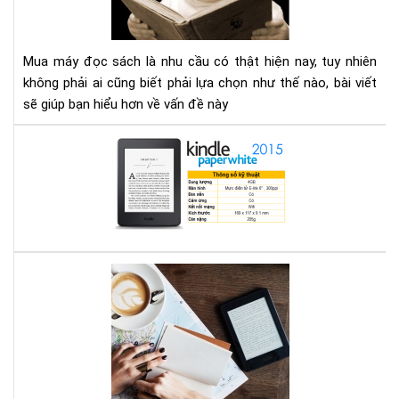
tìm
tại
hiể
TP
nh
HC
Mua máy đọc sách là nhu cầu có thật hiện nay, tuy nhiên
gì
không phải ai cũng biết phải lựa chọn như thế nào, bài viết
cho
sẽ giúp bạn hiểu hơn về vấn đề này
thí
hợp
Địa
chỉ
mu
má
đọ
sác
ở
Bạn
Hà
mê
Nội
đọ
sác
vậy
bạn
biế