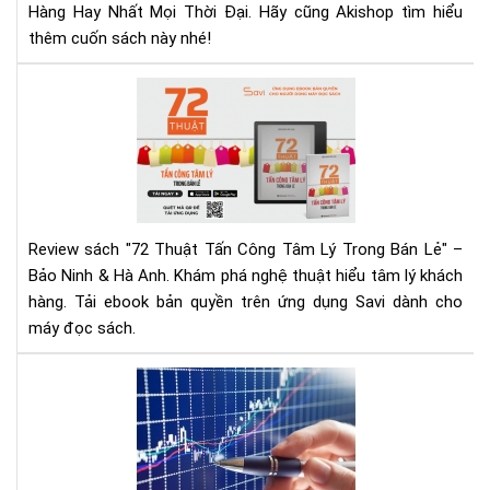
&
Hàng Hay Nhất Mọi Thời Đại. Hãy cũng Akishop tìm hiểu
Tải
thêm cuốn sách này nhé!
Eb
Ng
72
Hô
Thu
Nay
Tấn
Cô
Tâ
Lý
Tr
Review sách "72 Thuật Tấn Công Tâm Lý Trong Bán Lẻ" –
Bán
Bảo Ninh & Hà Anh. Khám phá nghệ thuật hiểu tâm lý khách
Lẻ
hàng. Tải ebook bản quyền trên ứng dụng Savi dành cho
|
máy đọc sách.
Rev
Chi
Tiế
Mu
&
đầ
Tải
tư
Eb
cổ
phi