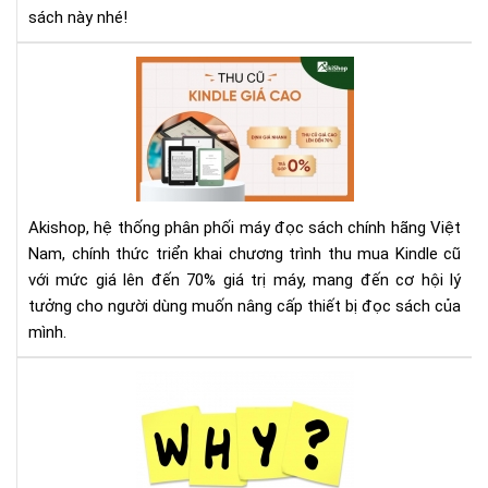
Sav
sách này nhé!
Aki
Th
Mu
Kin
Cũ
Với
Giá
Akishop, hệ thống phân phối máy đọc sách chính hãng Việt
Lên
Nam, chính thức triển khai chương trình thu mua Kindle cũ
Đế
với mức giá lên đến 70% giá trị máy, mang đến cơ hội lý
70
tưởng cho người dùng muốn nâng cấp thiết bị đọc sách của
—
Cơ
mình.
Hội
Và
Tại
Để
sao
Nâ
nên
Cấ
mu
Má
má