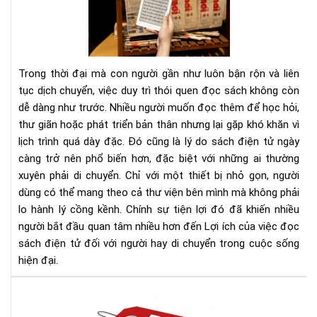
của
việ
đọ
sác
điệ
Trong thời đại mà con người gần như luôn bận rộn và liên
tử
tục dịch chuyển, việc duy trì thói quen đọc sách không còn
đối
dễ dàng như trước. Nhiều người muốn đọc thêm để học hỏi,
với
thư giãn hoặc phát triển bản thân nhưng lại gặp khó khăn vì
ngư
hay
lịch trình quá dày đặc. Đó cũng là lý do sách điện tử ngày
di
càng trở nên phổ biến hơn, đặc biệt với những ai thường
chu
xuyên phải di chuyển. Chỉ với một thiết bị nhỏ gọn, người
dùng có thể mang theo cả thư viện bên mình mà không phải
lo hành lý cồng kềnh. Chính sự tiện lợi đó đã khiến nhiều
người bắt đầu quan tâm nhiều hơn đến Lợi ích của việc đọc
sách điện tử đối với người hay di chuyển trong cuộc sống
hiện đại.
Địa
chỉ