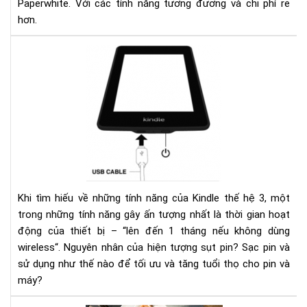
Paperwhite. Với các tính năng tương đương và chi phí rẻ
hơn.
Ngu
nhâ
của
hiệ
tượ
sụt
pin
nha
ở
kin
Khi tìm hiếu về những tính năng của Kindle thế hệ 3, một
và
trong những tính năng gây ấn tượng nhất là thời gian hoạt
các
động của thiết bị – “lên đến 1 tháng nếu không dùng
khắ
wireless“. Nguyên nhân của hiện tượng sụt pin? Sạc pin và
phụ
sử dụng như thế nào để tối ưu và tăng tuổi thọ cho pin và
máy?