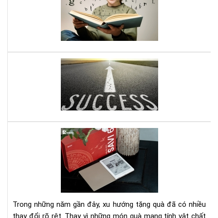
với
gì
sác
mìn
Kỹ
nhậ
năn
đư
ghi
nhớ
Mở
do
ngh
nhỏ
đây
là
quy
Set
sác
quà
gối
tặn
đầ
má
giư
đọ
của
sác
bạn
kè
Trong những năm gần đây, xu hướng tặng quà đã có nhiều
gói
thay đổi rõ rệt. Thay vì những món quà mang tính vật chất