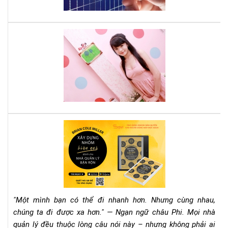
hãy
đọ
quy
Cá
sác
tee
này
mu
thà
cô
phả
đọ
nga
quy
Rev
sác
Sác
này
"Xâ
Dự
Nh
Hiệ
Qu
"Một mình bạn có thể đi nhanh hơn. Nhưng cùng nhau,
Dà
chúng ta đi được xa hơn." — Ngạn ngữ châu Phi. Mọi nhà
Ch
quản lý đều thuộc lòng câu nói này – nhưng không phải ai
Nh