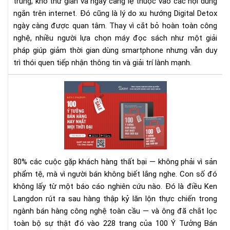
trung, khó thư giãn và ngày càng lệ thuộc vào các nội dung
ngắn trên internet. Đó cũng là lý do xu hướng Digital Detox
ngày càng được quan tâm. Thay vì cắt bỏ hoàn toàn công
nghệ, nhiều người lựa chọn máy đọc sách như một giải
pháp giúp giảm thời gian dùng smartphone nhưng vẫn duy
trì thói quen tiếp nhận thông tin và giải trí lành mạnh.
100
Ý
Tư
Bán
Hà
Hay
Nhấ
80% các cuộc gặp khách hàng thất bại — không phải vì sản
Mọi
phẩm tệ, mà vì người bán không biết lắng nghe.
Con số đó
Thờ
không lấy từ một báo cáo nghiên cứu nào. Đó là điều Ken
Đại
Langdon rút ra sau hàng thập kỷ lăn lộn thực chiến trong
–
Rev
ngành bán hàng công nghệ toàn cầu — và ông đã chắt lọc
Sác
toàn bộ sự thật đó vào 228 trang của 100 Ý Tưởng Bán