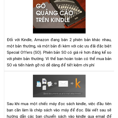
dẫn
gỡ
bỏ
qu
cáo
(Sp
Off
Đối với Kindle, Amazon đang bán 2 phiên bản khác nhau,
trê
một bản thường, và một bản đi kèm với các ưu đãi đặc biệt
má
Special Offers (SO). Phiên bản SO có giá rẻ hơn đáng kể so
đọ
với phiên bản thường. Vì thế bạn hoàn toàn có thể mua bản
sác
SO và tiến hành gỡ nó dễ dàng để tiết kiệm chi phí
Kin
dễ
Hư
dà
dẫn
gửi
sác
vào
Sau khi mua một chiếc máy đọc sách kindle, việc đầu tiên
các
bạn cần làm là chép sách vào máy để đọc. Bài viết sau sẽ
thi
hướng dẫn các bạn chuyển sách vào kindle qua email để
bị