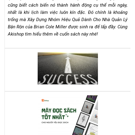
cũng biết cách biến nó thành hành động cụ thể mỗi ngày,
Qu
Lý
nhất là khi lịch làm việc luôn kín đặc. Đó chính là khoảng
Bận
trống mà Xây Dựng Nhóm Hiệu Quả Dành Cho Nhà Quản Lý
Rộn
Bận Rộn của Brian Cole Miller được sinh ra để lấp đầy. Cùng
–
Akishop tìm hiểu thêm về cuốn sách này nhé!
Bri
Col
Mill
Lên
Cẩ
dây
Na
cót
Th
tin
Chi
thầ
Ch
với
Mọi
quy
Nh
Cá
sác
Qu
má
này
Lý
đọ
bạn
sác
nhé
tốt
nhấ