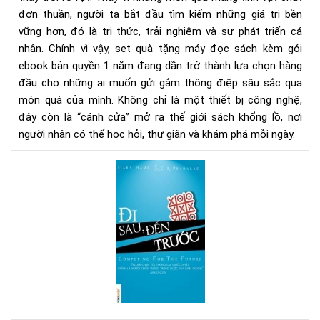
eb
đơn thuần, người ta bắt đầu tìm kiếm những giá trị bền
bản
vững hơn, đó là tri thức, trải nghiệm và sự phát triển cá
quy
1
nhân. Chính vì vậy, set quà tặng máy đọc sách kèm gói
nă
ebook bản quyền 1 năm đang dần trở thành lựa chọn hàng
-
đầu cho những ai muốn gửi gắm thông điệp sâu sắc qua
Xu
món quà của mình. Không chỉ là một thiết bị công nghệ,
hư
đây còn là “cánh cửa” mở ra thế giới sách khổng lồ, nơi
quà
người nhận có thể học hỏi, thư giãn và khám phá mỗi ngày.
tặn
tri
Đi
thứ
sau
thờ
đế
đại
trư
số
-
Sác
hay
cho
ngư
mu