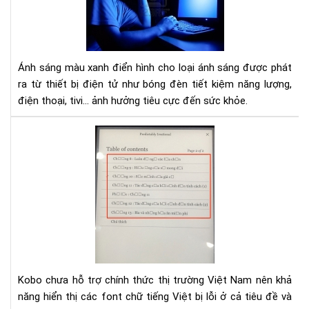
từ
điệ
tho
tivi
gây
Ánh sáng màu xanh điển hình cho loại ánh sáng được phát
hại
ra từ thiết bị điện tử như bóng đèn tiết kiệm năng lượng,
như
điện thoại, tivi... ảnh hưởng tiêu cực đến sức khỏe.
thế
nào
Hư
dẫn
sửa
lỗi
fon
tiế
Việ
cho
Ko
Kobo chưa hỗ trợ chính thức thị trường Việt Nam nên khả
năng hiển thị các font chữ tiếng Việt bị lỗi ở cả tiêu đề và