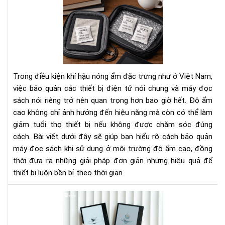
Cá
Bí
bảo
Ng
quả
Tha
má
Đổi
đọ
Cá
sác
Bạn
khi
Nhì
Trong điều kiện khí hậu nóng ẩm đặc trưng như ở Việt Nam,
sử
Nh
việc bảo quản các thiết bị điện tử nói chung và máy đọc
dụ
Do
sách nói riêng trở nên quan trọng hơn bao giờ hết. Độ ẩm
ở
Ngh
cao không chỉ ảnh hưởng đến hiệu năng mà còn có thể làm
môi
trư
giảm tuổi thọ thiết bị nếu không được chăm sóc đúng
độ
cách. Bài viết dưới đây sẽ giúp bạn hiểu rõ cách bảo quản
ẩm
máy đọc sách khi sử dụng ở môi trường độ ẩm cao, đồng
cao
thời đưa ra những giải pháp đơn giản nhưng hiệu quả để
thiết bị luôn bền bỉ theo thời gian.
To
má
đọ