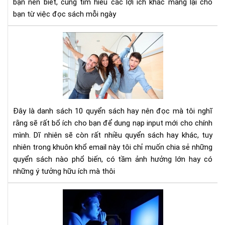
bạn nên biết, cùng tìm hiểu các lợi ích khác mang lại cho
tư
bạn từ việc đọc sách mỗi ngày
duy
phâ
10
tíc
cuố
sác
kh
phá
và
phá
Đây là danh sách 10 quyển sách hay nên đọc mà tôi nghĩ
tri
rằng sẽ rất bổ ích cho bạn để dung nạp input mới cho chính
bản
mình. Dĩ nhiên sẽ còn rất nhiều quyển sách hay khác, tuy
thâ
nhiên trong khuôn khổ email này tôi chỉ muốn chia sẻ những
bạn
nên
quyển sách nào phổ biến, có tầm ảnh hưởng lớn hay có
đọ
những ý tưởng hữu ích mà thôi
Ánh
sán
xan