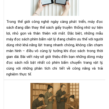
sác
có
phí
bấ
Trong thế giới công nghệ ngày càng phát triển, máy đọc
chu
sách đang dần thay thế sách giấy truyền thống nhờ sự tiện
tra
lợi, nhỏ gọn và thân thiện với mắt. Đặc biệt, những mẫu
vật
máy đọc sách phím bấm vật lý đang chiếm ưu thế với người
lý
dùng nhờ khả năng lật trang nhanh chóng, không cần chạm
màn hình – điều vô cùng lý tưởng khi đọc sách trong thời
gian dài. Bài viết này sẽ giới thiệu đến bạn những dòng máy
đọc sách nổi bật nhất có phím bấm chuyển trang vật lý,
cùng với những phân tích chi tiết về công năng và trải
nghiệm thực tế.
Văn
hóa
đọ
sác
của