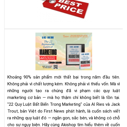
bán
má
đọ
sác
giá
rẻ
Rev
nhấ
Sác
địn
22
bạn
Quy
phả
Luậ
biế
Bất
Biế
Khoảng 90% sản phẩm mới thất bại trong năm đầu tiên.
Tr
Không phải vì chất lượng kém. Không phải vì thiếu vốn. Mà vì
Mar
những người tạo ra chúng đã vi phạm các quy luật
|
marketing cơ bản — mà họ thậm chí không biết là tồn tại.
Tải
Eb
"22 Quy Luật Bất Biến Trong Marketing" của Al Ries và Jack
Bản
Trout, bản Việt do First News phát hành, là cuốn sách viết
Quy
ra những quy luật đó — ngắn gọn, sắc bén, và không có chỗ
Trê
cho sự ngụy biện. Hãy cùng Akishop tìm hiểu thêm về cuốn