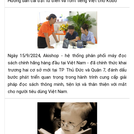
Hướng dẫn cài đặt từ điển và font tiếng Việt cho Kobo
cho
Ko
Aki
mở
rộn
hệ
thố
phâ
phố
Ngày 15/9/2024, Akishop - hệ thống phân phối máy đọc
má
sách chính hãng hàng đầu tại Việt Nam - đã chính thức khai
đọ
trương hai cơ sở mới tại TP Thủ Đức và Quận 7, đánh dấu
sác
bước phát triển quan trọng trong hành trình cung cấp giải
số
pháp đọc sách thông minh, tiện lợi và thân thiện với mắt
1
cho người tiêu dùng Việt Nam.
Việ
Na
Mu
với
má
2
đọ
cơ
sác
sở
cần
mới